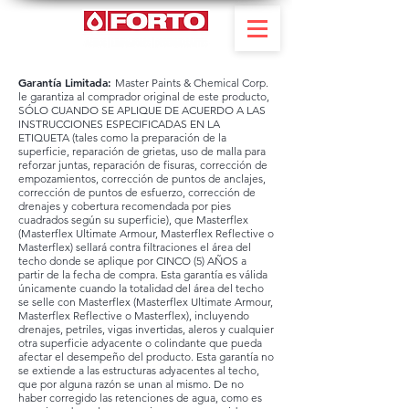
Garantía Limitada:
Master Paints & Chemical Corp.
le garantiza al comprador original de este producto,
SÓLO CUANDO SE APLIQUE DE ACUERDO A LAS
INSTRUCCIONES ESPECIFICADAS EN LA
ETIQUETA (tales como la preparación de la
superficie, reparación de grietas, uso de malla para
reforzar juntas, reparación de fisuras, corrección de
empozamientos, corrección de puntos de anclajes,
corrección de puntos de esfuerzo, corrección de
drenajes y cobertura recomendada por pies
cuadrados según su superficie), que Masterflex
(Masterflex Ultimate Armour, Masterflex Reflective o
Masterflex) sellará contra filtraciones el área del
techo donde se aplique por CINCO (5) AÑOS a
partir de la fecha de compra. Esta garantía es válida
únicamente cuando la totalidad del área del techo
se selle con Masterflex (Masterflex Ultimate Armour,
Masterflex Reflective o Masterflex), incluyendo
drenajes, petriles, vigas invertidas, aleros y cualquier
otra superficie adyacente o colindante que pueda
afectar el desempeño del producto. Esta garantía no
se extiende a las estructuras adyacentes al techo,
que por alguna razón se unan al mismo. De no
haber corregido las retenciones de agua, como es