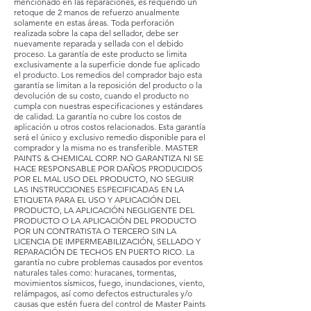
mencionado en las reparaciones, es requerido un
retoque de 2 manos de refuerzo anualmente
solamente en estas áreas. Toda perforación
realizada sobre la capa del sellador, debe ser
nuevamente reparada y sellada con el debido
proceso. La garantía de este producto se limita
exclusivamente a la superficie donde fue aplicado
el producto. Los remedios del comprador bajo esta
garantía se limitan a la reposición del producto o la
devolución de su costo, cuando el producto no
cumpla con nuestras especificaciones y estándares
de calidad. La garantía no cubre los costos de
aplicación u otros costos relacionados. Esta garantía
será el único y exclusivo remedio disponible para el
comprador y la misma no es transferible. MASTER
PAINTS & CHEMICAL CORP. NO GARANTIZA NI SE
HACE RESPONSABLE POR DAÑOS PRODUCIDOS
POR EL MAL USO DEL PRODUCTO, NO SEGUIR
LAS INSTRUCCIONES ESPECIFICADAS EN LA
ETIQUETA PARA EL USO Y APLICACIÓN DEL
PRODUCTO, LA APLICACIÓN NEGLIGENTE DEL
PRODUCTO O LA APLICACIÓN DEL PRODUCTO
POR UN CONTRATISTA O TERCERO SIN LA
LICENCIA DE IMPERMEABILIZACIÓN, SELLADO Y
REPARACIÓN DE TECHOS EN PUERTO RICO. La
garantía no cubre problemas causados por eventos
naturales tales como: huracanes, tormentas,
movimientos sísmicos, fuego, inundaciones, viento,
relámpagos, así como defectos estructurales y/o
causas que estén fuera del control de Master Paints