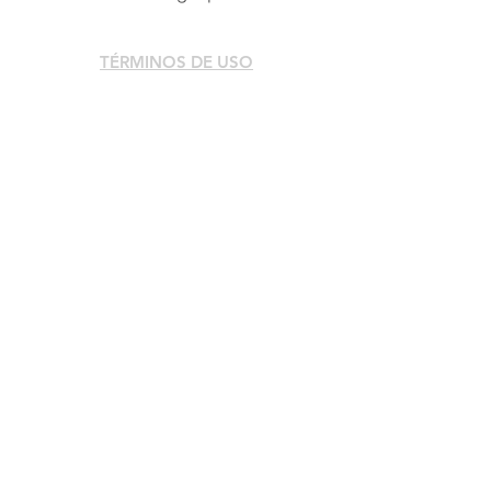
TÉRMINOS DE USO
MASTER GROUP
MASTER PAINTS
MASTERFLEX
QUIKRETE PR
FORTO
MASTER BLOCK & PAVERS
MASTER CONCRETE
FAUX STYLES BY MASTER
QUIKRETE USA